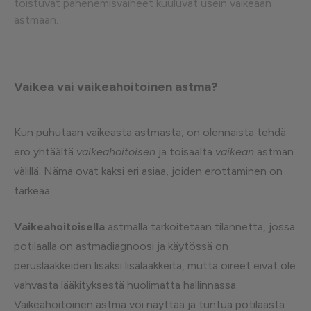
toistuvat pahenemisvaiheet kuuluvat usein vaikeaan
astmaan.
Vaikea vai vaikeahoitoinen astma?
Kun puhutaan vaikeasta astmasta, on olennaista tehdä
ero yhtäältä
vaikeahoitoisen
ja toisaalta
vaikean
astman
välillä. Nämä ovat kaksi eri asiaa, joiden erottaminen on
tärkeää.
Vaikeahoitoisella
astmalla tarkoitetaan tilannetta, jossa
potilaalla on astmadiagnoosi ja käytössä on
peruslääkkeiden lisäksi lisälääkkeitä, mutta oireet eivät ole
vahvasta lääkityksestä huolimatta hallinnassa.
Vaikeahoitoinen astma voi näyttää ja tuntua potilaasta