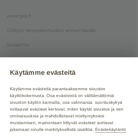
www.gsk.fi
GSKpro terveydenhuollon ammattilaisille
Sivukartta
Käyttöehdot
Käytämme evästeitä
Evästeet
Käytämme evästeitä parantaaksemme sivuston
käyttökokemusta. Osa evästeistä on välttämättömiä
Tietosuojaseloste
sivuston käytön kannalta, osa valinnaisia: suorituskykyä
mittaavat evästeet kertovat, miten käytät sivustoa ja sen
ominaisuuksia ja mahdollistavat mieltymyksiesi
Kysy tarvittaessa lisätietoja terveydenhuollon
muistamisen; mainontaan liittyvät evästeet auttavat
ammattilaiselta.
jakamaan sinulle merkityksellistä sisältöä.
Evästekäytäntö
© 2024 GSK. Kaikki