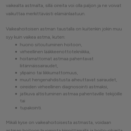
vaikealta astmalta, sillä oireita voi olla paljon ja ne voivat
vaikuttaa merkittävästi elämänlaatuun.
Vaikeahoitoisen astman taustalla on kuitenkin jokin muu
syy kuin vaikea astma, kuten:
huono sitoutuminen hoitoon,
virheellinen lääkkeenottotekniikka,
hoitamattomat astmaa pahentavat
liitännäissairaudet,
ylipaino tai liikkumattomuus,
muut hengenahdistusta aiheuttavat sairaudet,
oireiden virheellinen diagnosointi astmaksi,
jatkuva altistuminen astmaa pahentaville tekijöille
tai
tupakointi.
Mikäli kyse on vaikeahoitoisesta astmasta, voidaan
astman hoitoon huomiota kiinnittämällä ja hoito-ohjeita