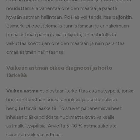
noudattamalla vähentää oireiden määrää ja päästä
hyvään astman hallintaan. Potilas voi tehdä itse paljonkin.
Esimerkiksi opettelemalla tunnistamaan ja ennakoimaan
omaa astmaa pahentavia tekijöitä, on mahdollista
vaikuttaa koettujen oireiden määrään ja näin parantaa
omaa astman hallintaansa.
Vaikean astman oikea diagnoosi ja hoito
tärkeää
Vaikea astma
puolestaan tarkoittaa astmatyyppiä, jonka
hoitoon tarvitaan suuria annoksia ja useita erilaisia
hengitettäviä lääkkeitä. Toistuvat pahenemisvaiheet
inhalaatiolääkehoidosta huolimatta ovat vaikealle
astmalle tyypillisiä. Arviolta 5–10 % astmaatikoista
sairastaa vaikeaa astmaa.